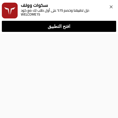
سكوات وولف
نزل تطبيقنا وخصم 15% على أول طلب لك مع كود: 
WELCOME15
افتح التطبيق