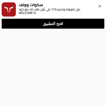
سكوات وولف
نزل تطبيقنا وخصم 15% على أول طلب لك مع كود: 
WELCOME15
افتح التطبيق