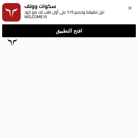
سكوات وولف
نزل تطبيقنا وخصم 15% على أول طلب لك مع كود: 
WELCOME15
افتح التطبيق