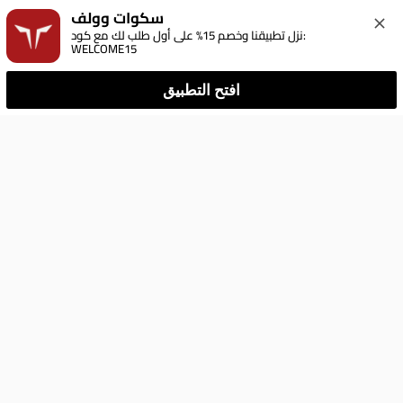
سكوات وولف
نزل تطبيقنا وخصم 15% على أول طلب لك مع كود: 
WELCOME15
افتح التطبيق