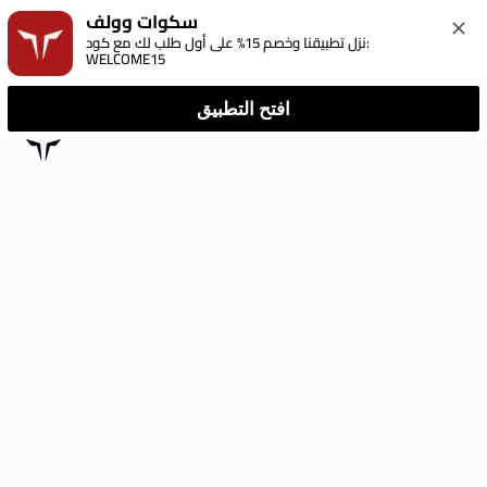
سكوات وولف
نزل تطبيقنا وخصم 15% على أول طلب لك مع كود: 
WELCOME15
افتح التطبيق