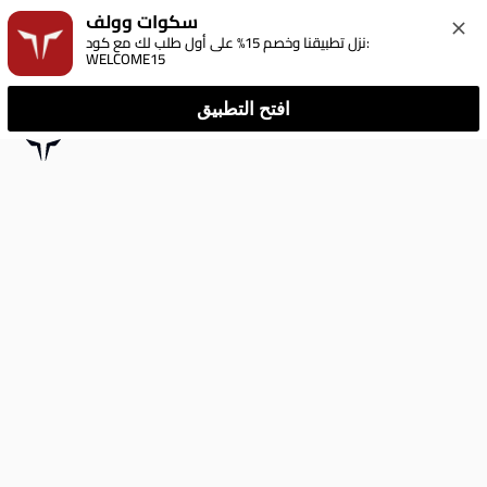
سكوات وولف
نزل تطبيقنا وخصم 15% على أول طلب لك مع كود: 
WELCOME15
افتح التطبيق