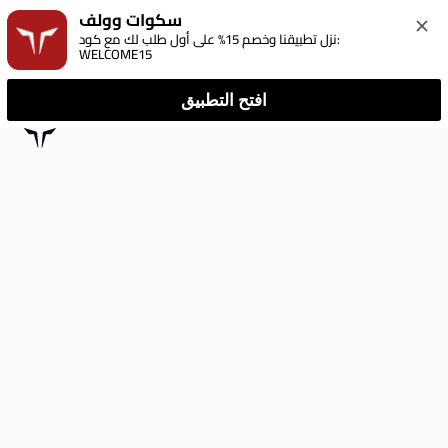
سكوات وولف
نزل تطبيقنا وخصم 15% على أول طلب لك مع كود: 
WELCOME15
افتح التطبيق