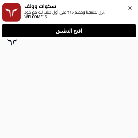
سكوات وولف
نزل تطبيقنا وخصم 15% على أول طلب لك مع كود: 
WELCOME15
افتح التطبيق