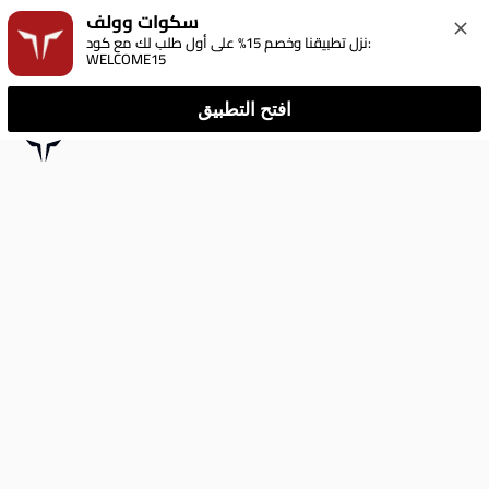
سكوات وولف
نزل تطبيقنا وخصم 15% على أول طلب لك مع كود: 
WELCOME15
افتح التطبيق