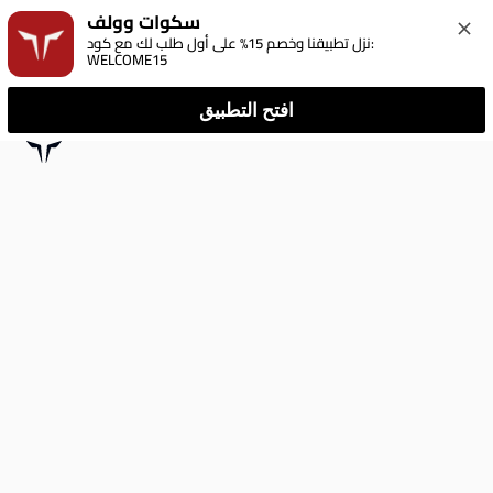
سكوات وولف
نزل تطبيقنا وخصم 15% على أول طلب لك مع كود: 
WELCOME15
افتح التطبيق