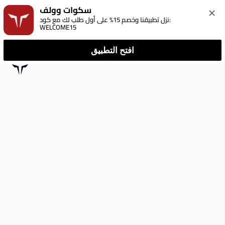
سكوات وولف
نزل تطبيقنا وخصم 15% على أول طلب لك مع كود: 
WELCOME15
افتح التطبيق