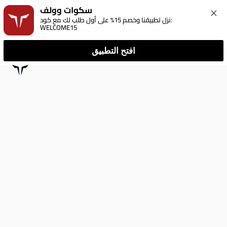
سكوات وولف
نزل تطبيقنا وخصم 15% على أول طلب لك مع كود: 
WELCOME15
افتح التطبيق