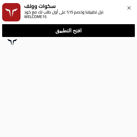
سكوات وولف
نزل تطبيقنا وخصم 15% على أول طلب لك مع كود: 
WELCOME15
افتح التطبيق