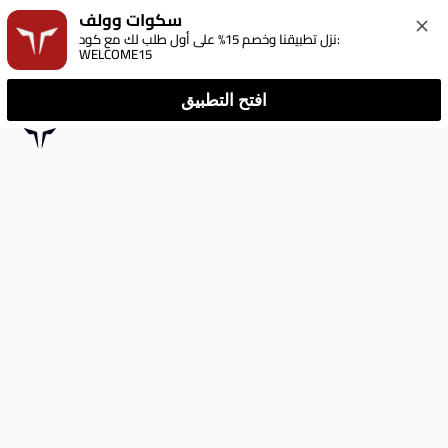
سكوات وولف
نزل تطبيقنا وخصم 15% على أول طلب لك مع كود: 
WELCOME15
افتح التطبيق