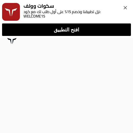
سكوات وولف
نزل تطبيقنا وخصم 15% على أول طلب لك مع كود: 
WELCOME15
افتح التطبيق