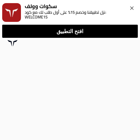
سكوات وولف
نزل تطبيقنا وخصم 15% على أول طلب لك مع كود: 
WELCOME15
افتح التطبيق