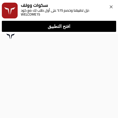
سكوات وولف
نزل تطبيقنا وخصم 15% على أول طلب لك مع كود: 
WELCOME15
افتح التطبيق