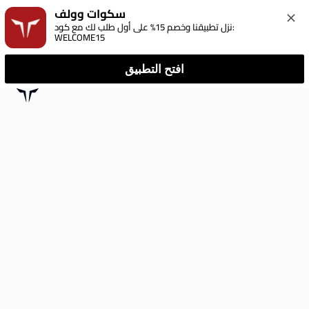
سكوات وولف
نزل تطبيقنا وخصم 15% على أول طلب لك مع كود: 
WELCOME15
افتح التطبيق