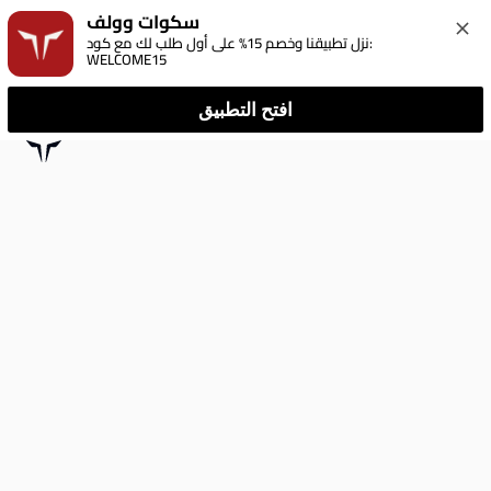
سكوات وولف
نزل تطبيقنا وخصم 15% على أول طلب لك مع كود: 
WELCOME15
افتح التطبيق