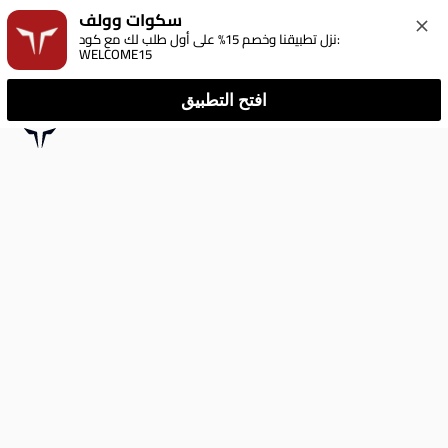
سكوات وولف
نزل تطبيقنا وخصم 15% على أول طلب لك مع كود: 
WELCOME15
افتح التطبيق