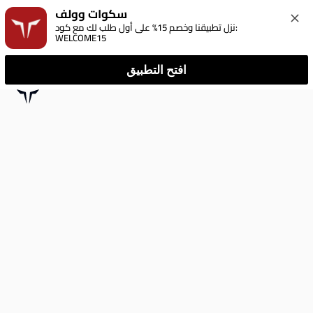
سكوات وولف
نزل تطبيقنا وخصم 15% على أول طلب لك مع كود: 
WELCOME15
افتح التطبيق