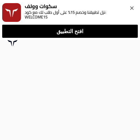
سكوات وولف
نزل تطبيقنا وخصم 15% على أول طلب لك مع كود: 
WELCOME15
افتح التطبيق