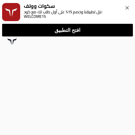
سكوات وولف
نزل تطبيقنا وخصم 15% على أول طلب لك مع كود: 
WELCOME15
افتح التطبيق