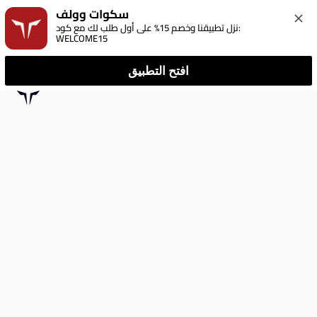
سكوات وولف
نزل تطبيقنا وخصم 15% على أول طلب لك مع كود: 
WELCOME15
افتح التطبيق