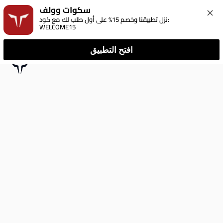
سكوات وولف
نزل تطبيقنا وخصم 15% على أول طلب لك مع كود: 
WELCOME15
افتح التطبيق