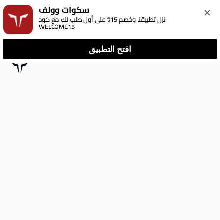
سكوات وولف
نزل تطبيقنا وخصم 15% على أول طلب لك مع كود: 
WELCOME15
افتح التطبيق