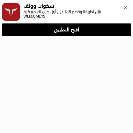
سكوات وولف
نزل تطبيقنا وخصم 15% على أول طلب لك مع كود: 
WELCOME15
افتح التطبيق