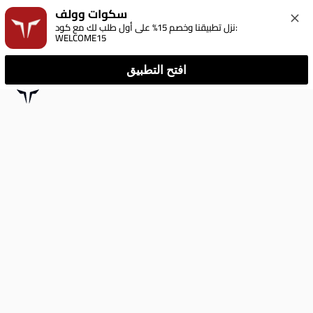
سكوات وولف
نزل تطبيقنا وخصم 15% على أول طلب لك مع كود: 
WELCOME15
افتح التطبيق