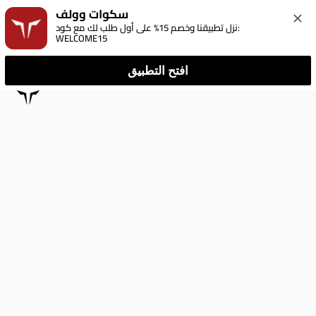
سكوات وولف
نزل تطبيقنا وخصم 15% على أول طلب لك مع كود: 
WELCOME15
افتح التطبيق