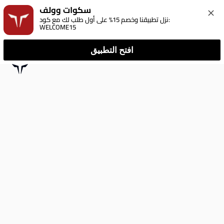
سكوات وولف
نزل تطبيقنا وخصم 15% على أول طلب لك مع كود: 
WELCOME15
افتح التطبيق