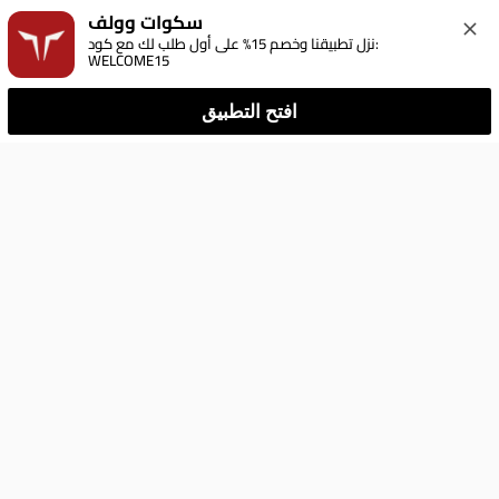
سكوات وولف
نزل تطبيقنا وخصم 15% على أول طلب لك مع كود: 
WELCOME15
افتح التطبيق