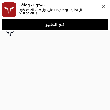
سكوات وولف
نزل تطبيقنا وخصم 15% على أول طلب لك مع كود: 
WELCOME15
افتح التطبيق