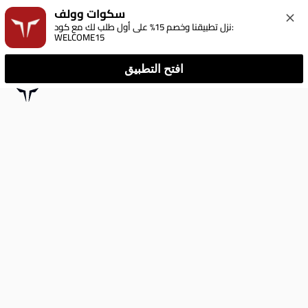
سكوات وولف
نزل تطبيقنا وخصم 15% على أول طلب لك مع كود: 
WELCOME15
افتح التطبيق