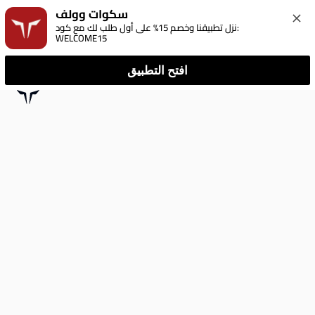
سكوات وولف
نزل تطبيقنا وخصم 15% على أول طلب لك مع كود: 
WELCOME15
افتح التطبيق