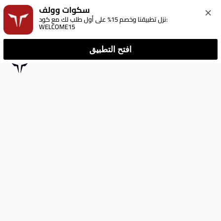
سكوات وولف
نزل تطبيقنا وخصم 15% على أول طلب لك مع كود: 
WELCOME15
افتح التطبيق