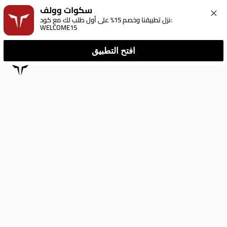
سكوات وولف
نزل تطبيقنا وخصم 15% على أول طلب لك مع كود: 
WELCOME15
افتح التطبيق