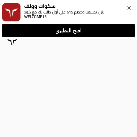
سكوات وولف
نزل تطبيقنا وخصم 15% على أول طلب لك مع كود: 
WELCOME15
افتح التطبيق