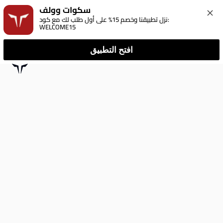
سكوات وولف
نزل تطبيقنا وخصم 15% على أول طلب لك مع كود: 
WELCOME15
افتح التطبيق