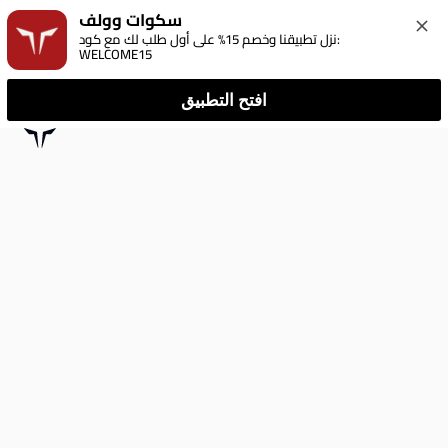
سكوات وولف
نزل تطبيقنا وخصم 15% على أول طلب لك مع كود: 
WELCOME15
افتح التطبيق