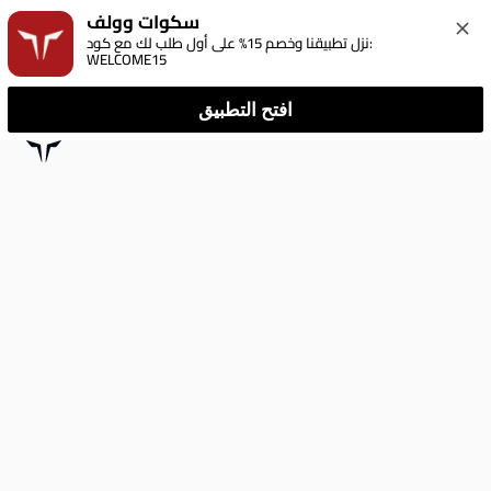
سكوات وولف
نزل تطبيقنا وخصم 15% على أول طلب لك مع كود: 
WELCOME15
افتح التطبيق