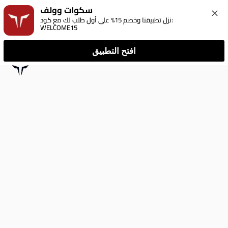
سكوات وولف
نزل تطبيقنا وخصم 15% على أول طلب لك مع كود: 
WELCOME15
افتح التطبيق