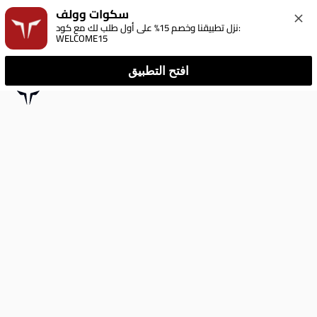
سكوات وولف
نزل تطبيقنا وخصم 15% على أول طلب لك مع كود: 
WELCOME15
افتح التطبيق