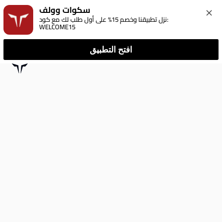
سكوات وولف
نزل تطبيقنا وخصم 15% على أول طلب لك مع كود: 
WELCOME15
افتح التطبيق