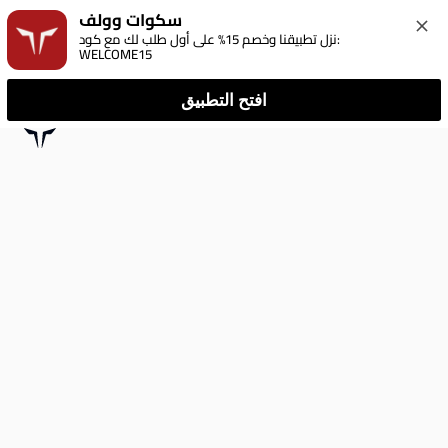
سكوات وولف
نزل تطبيقنا وخصم 15% على أول طلب لك مع كود: 
WELCOME15
افتح التطبيق