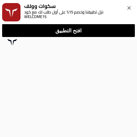
سكوات وولف
نزل تطبيقنا وخصم 15% على أول طلب لك مع كود: 
WELCOME15
افتح التطبيق