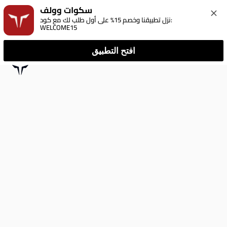
سكوات وولف
نزل تطبيقنا وخصم 15% على أول طلب لك مع كود: 
WELCOME15
افتح التطبيق