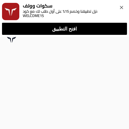
سكوات وولف
نزل تطبيقنا وخصم 15% على أول طلب لك مع كود: 
WELCOME15
افتح التطبيق