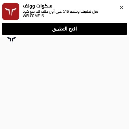
سكوات وولف
نزل تطبيقنا وخصم 15% على أول طلب لك مع كود: 
WELCOME15
افتح التطبيق