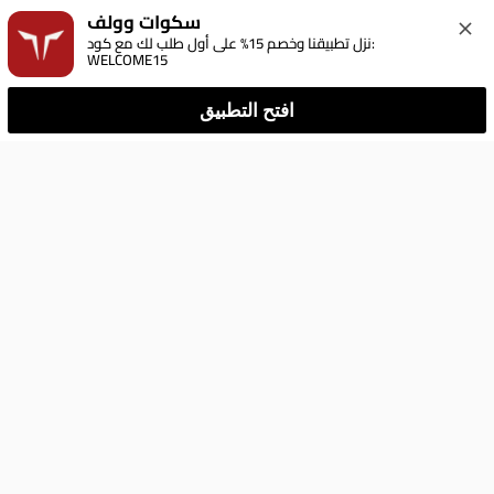
سكوات وولف
نزل تطبيقنا وخصم 15% على أول طلب لك مع كود: 
WELCOME15
افتح التطبيق