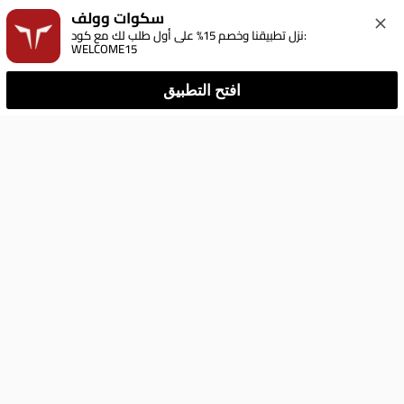
سكوات وولف
نزل تطبيقنا وخصم 15% على أول طلب لك مع كود: 
WELCOME15
افتح التطبيق